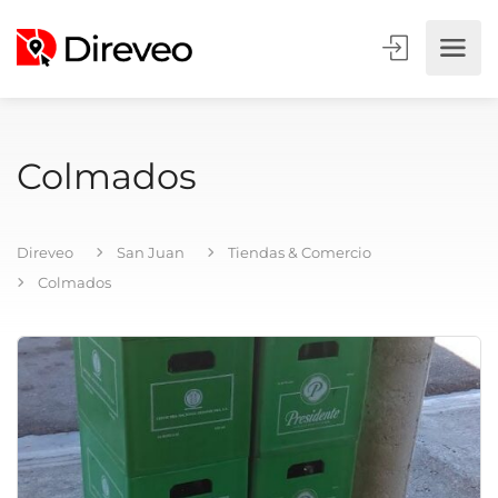
Colmados
Direveo
San Juan
Tiendas & Comercio
Colmados