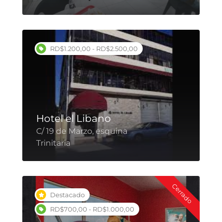
RD$1.200,00 - RD$2.500,00
Hotel el Libano
C/ 19 de Marzo, esquina
Trinitaria
Cerrado
Destacado
RD$700,00 - RD$1.000,00