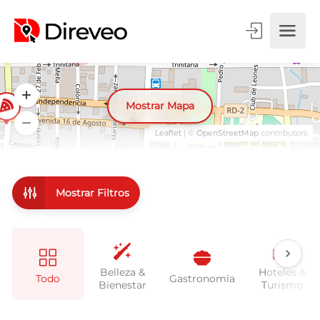
2
Mostrar Mapa
Leaflet
| ©
OpenStreetMap
contributors
Mostrar Filtros
Belleza &
Hoteles &
Todo
Gastronomía
Bienestar
Turismo