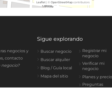
Leaflet
| ©
OpenStreetMap
contributors
Sigue explorando
Registrar mi
ras negocios y
Buscar negocio
negocio
os, contacto
Buscar alquiler
Verificar mi
n negocio?
Blog / Guía local
negocio
Mapa del sitio
Planes y preci
Preguntas
frecuentes