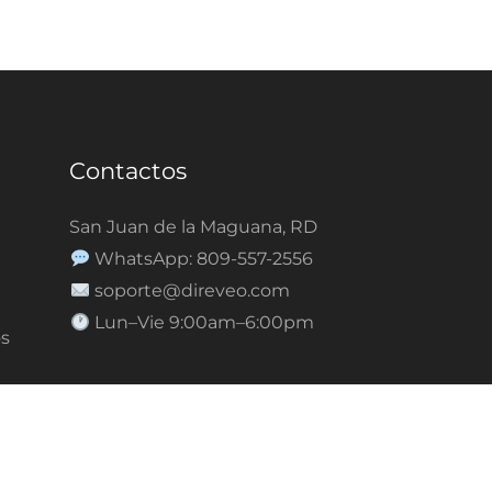
Contactos
San Juan de la Maguana, RD
WhatsApp: 809-557-2556
soporte@direveo.com
Lun–Vie 9:00am–6:00pm
os