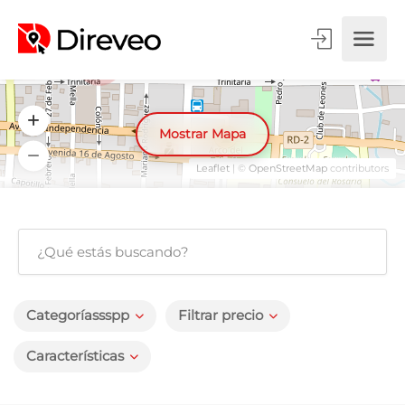
2
Mostrar Mapa
Leaflet
| ©
OpenStreetMap
contributors
Categoríassspp
Filtrar precio
Características