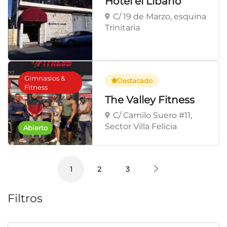
Hotel el Libano
C/ 19 de Marzo, esquina
Trinitaria
Gimnasios &
Destacado
Fitness
The Valley Fitness
C/ Camilo Suero #11,
Sector Villa Felicia
Abierto
1
2
3
Filtros