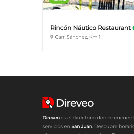
Rincón Náutico Restaurant
Carr. Sánchez, Km 1
Direveo
es el directorio donde encuent
servicios en
San Juan
. Descubre horari