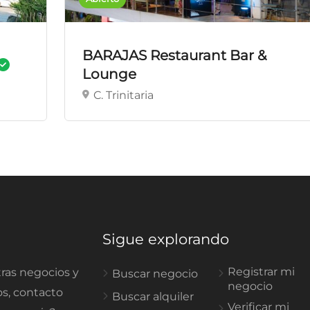
BARAJAS Restaurant Bar &
Lounge
C. Trinitaria
Sigue explorando
Registrar mi
ras negocios y
Buscar negocio
negocio
os, contacto
Buscar alquiler
Verificar mi