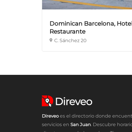
Dominican Barcelona, Hotel
Restaurante
C. Sánchez 20
Direveo
es el directorio donde encuent
servicios en
San Juan
. Descubre horari