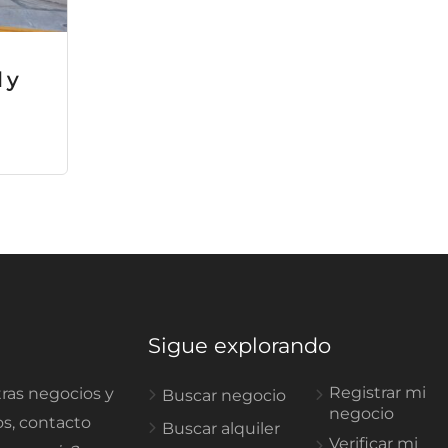
 y
Sigue explorando
Registrar mi
ras negocios y
Buscar negocio
negocio
os, contacto
Buscar alquiler
Verificar mi