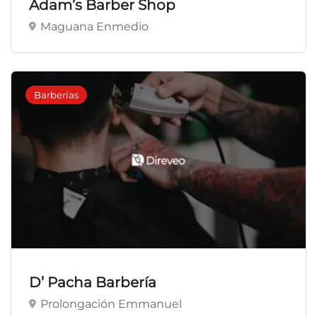
Adam’s Barber Shop
Maguana Enmedio
Barberías
D’ Pacha Barbería
Prolongación Emmanuel