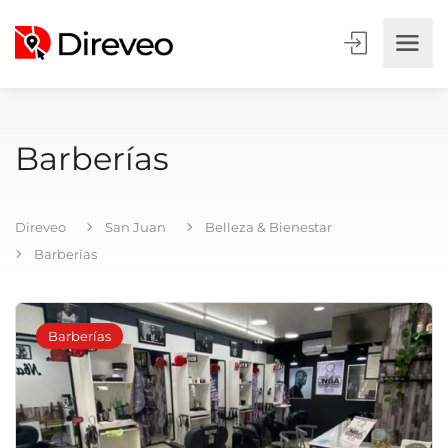
Barberías
Direveo
San Juan
Belleza & Bienestar
Barberías
Barberías