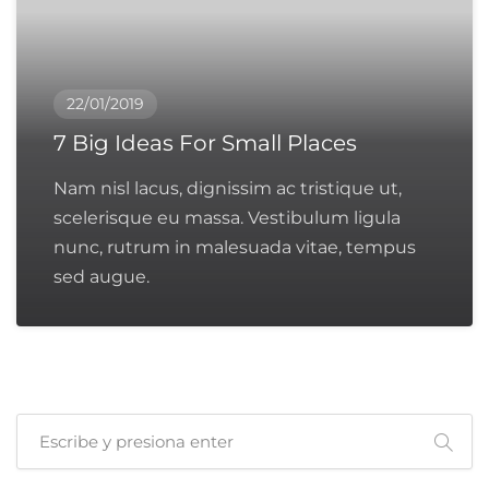
22/01/2019
7 Big Ideas For Small Places
Nam nisl lacus, dignissim ac tristique ut,
scelerisque eu massa. Vestibulum ligula
nunc, rutrum in malesuada vitae, tempus
sed augue.