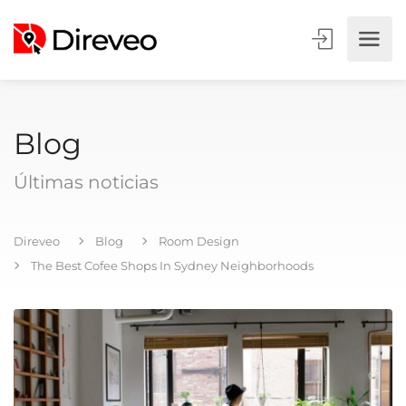
Blog
Últimas noticias
Direveo
Blog
Room Design
The Best Cofee Shops In Sydney Neighborhoods