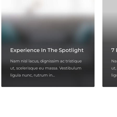
Experience In The Spotlight
7 
Nam nisl lacus, dignissim ac tristique
Nam
ut, scelerisque eu massa. Vestibulum
ut
ligula nunc, rutrum in...
lig