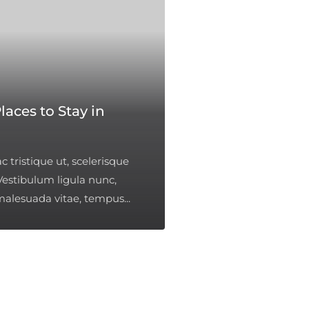
laces to Stay in
c tristique ut, scelerisque
Vestibulum ligula nunc,
alesuada vitae, tempus...