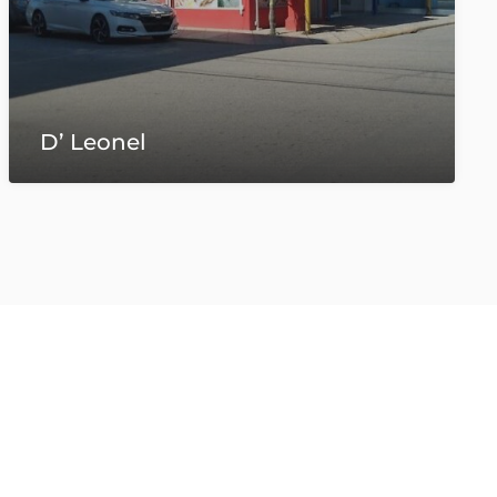
Wario Pizza
C. Duarte