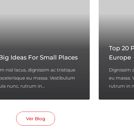
Top 20 P
Big Ideas For Small Places
Europe
 nisl lacus, dignissim ac tristique
Dignissim a
, scelerisque eu massa. Vestibulum
eu massa. 
ula nunc, rutrum in...
rutrum in m
Ver Blog