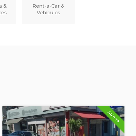
a &
Rent-a-Car &
ces
Vehículos
Abierto