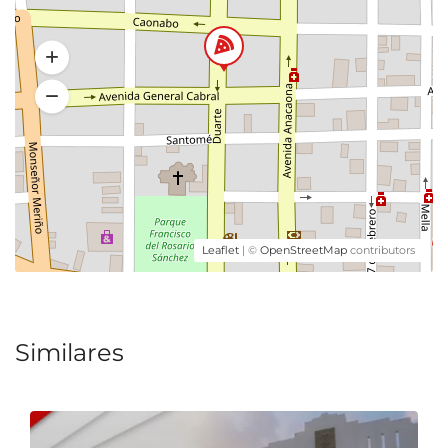
Leaflet
| ©
OpenStreetMap
contributors
Similares