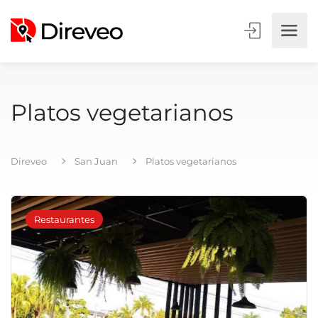
Platos vegetarianos
Direveo
San Juan
Platos vegetarianos
Restaurantes