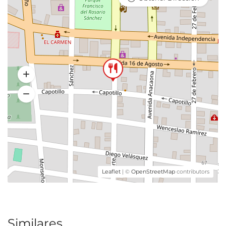
Leaflet
| ©
OpenStreetMap
contributors
Similares