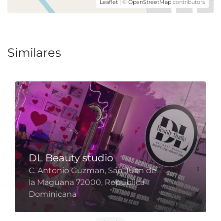
Leaflet
| ©
OpenStreetMap
contributors
Similares
DL Beauty studio
C. Antonio Guzman, San Juan de
la Maguana 72000, República
Dominicana