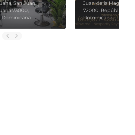
Carretera a Jínova, San
P
Juan de la Maguana,
República Dominicana