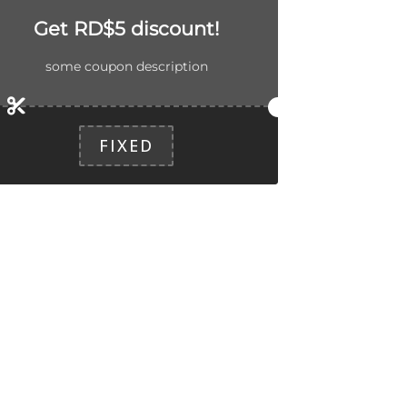
Get RD$5 discount!
some coupon description
FIXED