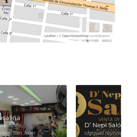
Leaflet
| ©
OpenStreetMap
contributors
D’ Yuleimi Salón