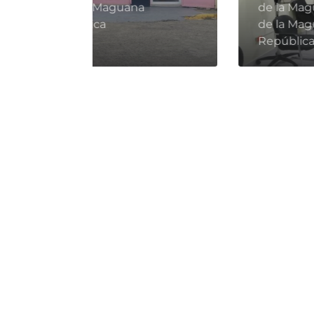
bomba shell, San Juan de
la Maguana, República
Dominicana