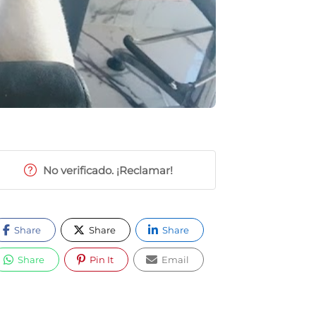
No verificado. ¡Reclamar!
Share
Share
Share
Share
Pin It
Email