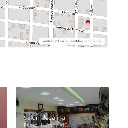
Leaflet
| ©
OpenStreetMap
contributors
Salón Rosalina
Pedro H. Ureña #16,