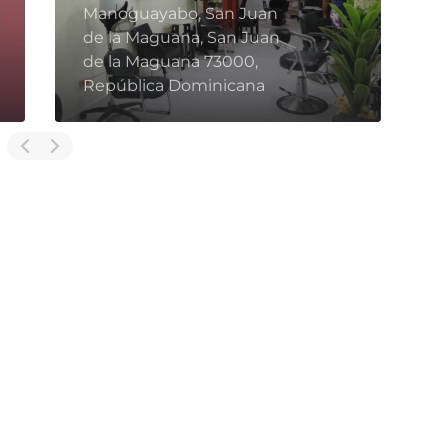
Manoguayabo, San Juan
de la Maguana, San Juan
de la Maguana 73000,
C
República Dominicana
D