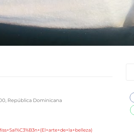
00, República Dominicana
iss+Sal%C3%B3n+(El+arte+de+la+belleza)